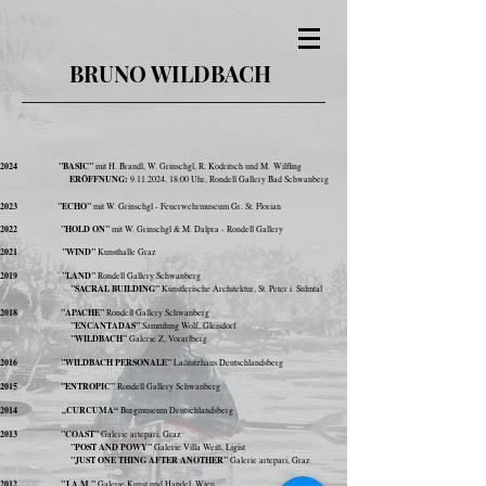
BRUNO WILDBACH
2024
"
BASIC"
mit H. Brandl, W. Grinschgl, R. Kodritsch und M.
Wilfling
ERÖFFNUNG:
9.11.2024
, 18:00 Uhr, Rondell Gallery Bad Schwanberg
2023 "ECHO"
mit W. Grinschgl - Feuerwehrmuseum Gr. St. Florian
2022
"HOLD ON"
mit W. Grinschgl & M. Dalpra - Rondell Gallery
2021
"WIND"
Kunsthalle Graz
2019
"LAND"
Rondell Gallery Schwanberg
"SACRAL BUILDING"
Künstlerische Architektur, St. Peter i. Sulmtal
2018
"APACHE"
Rondell Gallery Schwanberg
"ENCANTADAS"
Sammlung Wolf, Gleisdorf
"WILDBACH"
Galerie Z, Vorarlberg
2016
"WILDBACH PERSONALE"
Laßnitzhaus Deutschlandsberg
2015
"ENTROPIC"
Rondell Gallery Schwanberg
2014
„CURCUMA“
Burgmuseum Deutschlandsberg
2013
"COAST"
Galerie artepari, Graz
"POST AND POWY"
Galerie Villa Weiß, Ligist
"JUST ONE THING AFTER ANOTHER"
Galerie artepari, Graz
2012
"J.A.M."
Galerie Kunst und Handel, Wien